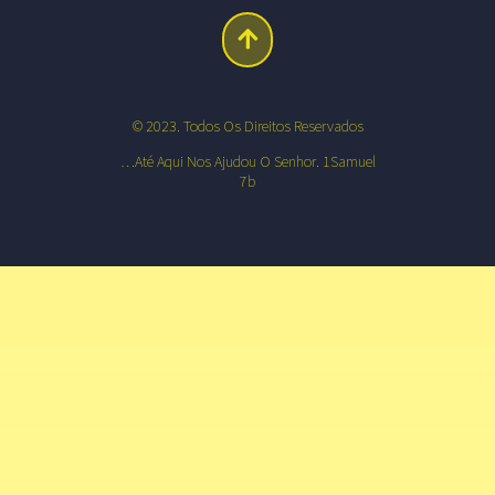
© 2023. Todos Os Direitos Reservados
…até Aqui Nos Ajudou O Senhor. 1Samuel
7b