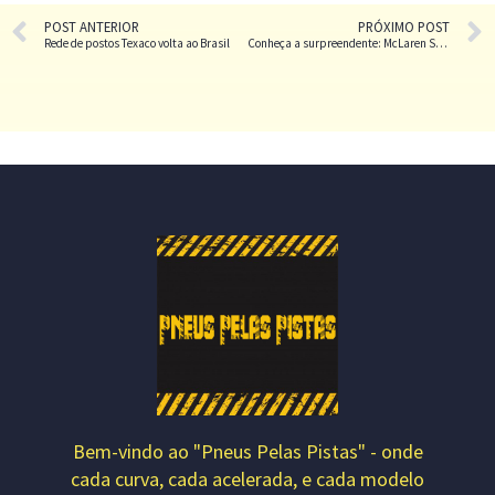
POST ANTERIOR
PRÓXIMO POST
Rede de postos Texaco volta ao Brasil
Conheça a surpreendente: McLaren Senna
Bem-vindo ao "Pneus Pelas Pistas" - onde
cada curva, cada acelerada, e cada modelo