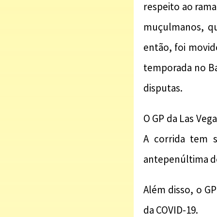
respeito ao rama
muçulmanos, que
então, foi movi
temporada no Ba
disputas.
O GP da Las Veg
A corrida tem 
antepenúltima 
Além disso, o GP
da COVID-19.