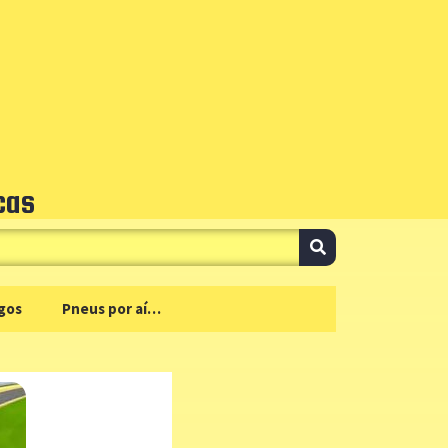
cas
gos
Pneus por aí…