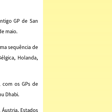
ntigo GP de San
de maio.
uma sequência de
Bélgica, Holanda,
s, com os GPs de
bu Dhabi.
 Áustria, Estados