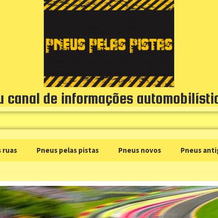
u canal de informações automobilísti
 ruas
Pneus pelas pistas
Pneus novos
Pneus anti