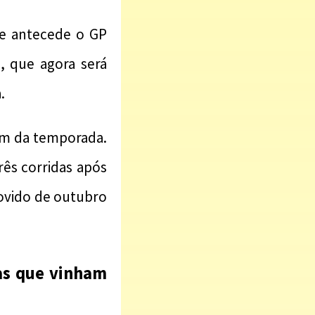
 e antecede o GP
, que agora será
.
fim da temporada.
rês corridas após
movido de outubro
as que vinham