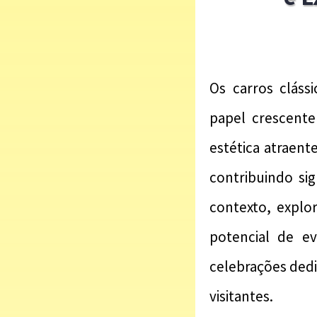
Os carros cláss
papel crescente
estética atraent
contribuindo si
contexto, explo
potencial de ev
celebrações ded
visitantes.