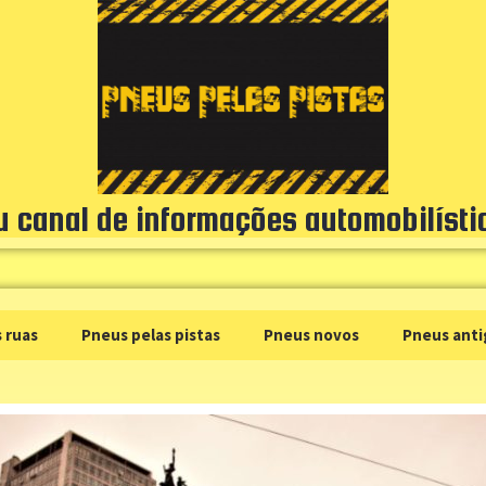
u canal de informações automobilísti
 ruas
Pneus pelas pistas
Pneus novos
Pneus anti