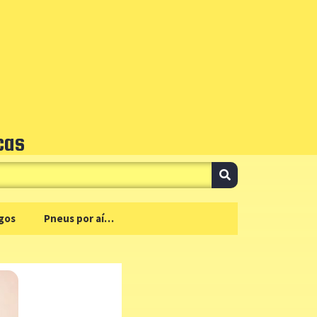
cas
gos
Pneus por aí…