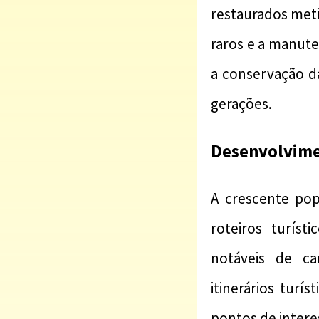
restaurados met
raros e a manute
a conservação da
gerações.
Desenvolvimen
A crescente pop
roteiros turíst
notáveis de ca
itinerários tur
pontos de interes