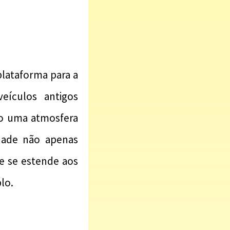
plataforma para a
eículos antigos
o uma atmosfera
dade não apenas
ue se estende aos
lo.