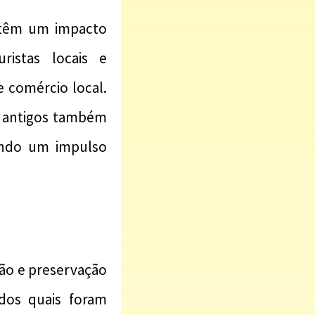
s têm um impacto
ristas locais e
e comércio local.
s antigos também
ando um impulso
ão e preservação
 dos quais foram