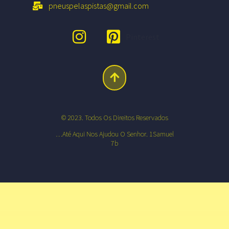
pneuspelaspistas@gmail.com
Pinterest
© 2023. Todos Os Direitos Reservados
…até Aqui Nos Ajudou O Senhor. 1Samuel
7b