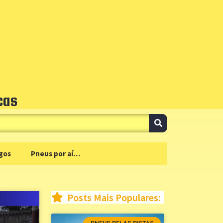
cas
gos
Pneus por aí…
Posts Mais Populares: