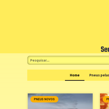
Se
Home
Pneus pelas
PNEUS NOVOS
P