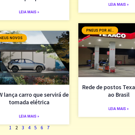
LEIA MAIS »
LEIA MAIS »
PNEUS POR AÍ...
NEUS NOVOS
Rede de postos Texa
 lança carro que servirá de
ao Brasil
tomada elétrica
LEIA MAIS »
LEIA MAIS »
1
2
3
4
5
6
7