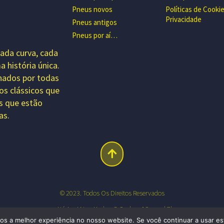
Pneus novos
Políticas de Cooki
Privacidade
Pneus antigos
Pneus por aí…
ada curva, cada
 história única.
nados por todas
os clássicos que
s que estão
as.
© 2023. Todos Os Direitos Reservados
…até Aqui Nos Ajudou O Senhor. 1Samuel 7b
os a melhor experiência no nosso website. Se você continuar a usar es