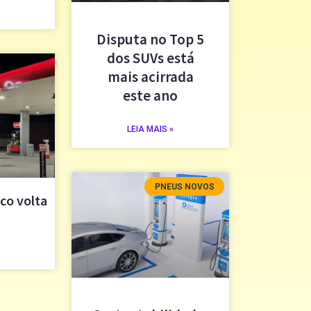
Disputa no Top 5
dos SUVs está
mais acirrada
este ano
LEIA MAIS »
PNEUS NOVOS
co volta