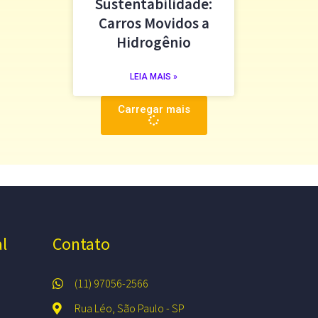
Sustentabilidade:
Carros Movidos a
Hidrogênio
LEIA MAIS »
Carregar mais
al
Contato
(11) 97056-2566
Rua Léo, São Paulo - SP