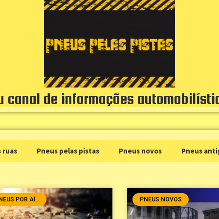
u canal de informações automobilísti
 ruas
Pneus pelas pistas
Pneus novos
Pneus anti
NEUS POR AÍ...
PNEUS NOVOS